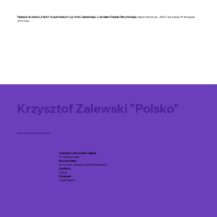
Teledysk do utwóru „Polsko” w wykonaniu Krzysztofa Zalewskiego z udziałem Daniela Olbrychskiego.
Album artysty pt. „Złoto” ukazał się 18 listopada
2016 roku.
Krzysztof Zalewski "Polsko"
Scenariusz, Reżyseria i Zdjęcia
Przemek Dzienis
Muzyka i tekst
Krzysztof Zalewski, Andrzej Markowski
Kostiumy
Vasina
Producent
Jarek Boliński