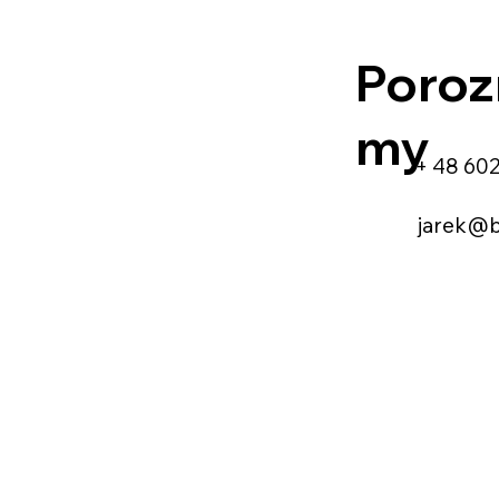
Poroz
my
+ 48 602
jarek@bo