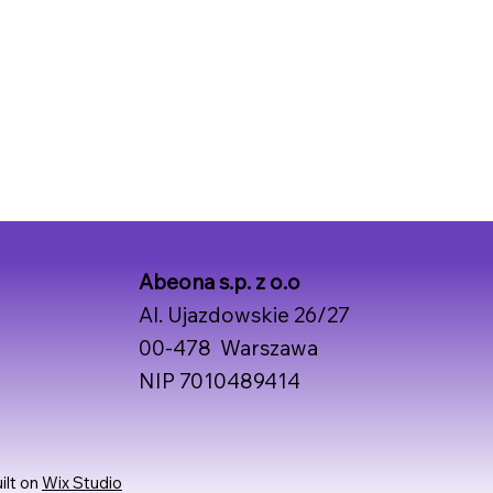
Abeona s.p. z o.o
Al. Ujazdowskie 26/27
00-478 Warszawa
NIP 7010489414
ilt on
Wix Studio